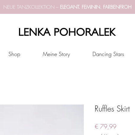
NEUE TANZKOLLEKTION –
ELEGANT. FEMININ. FARBENFROH
Shop
Meine Story
Dancing Stars
Ruffles Skirt
Preis
€ 79,99