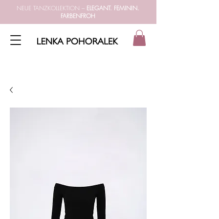
NEUE TANZKOLLEKTION –
ELEGANT. FEMININ.
FARBENFROH