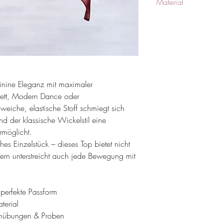
Material
Hauptstoff: 95% Polyest
Netz: 90% Polyester 1
inine Eleganz mit maximaler
llett, Modern Dance oder
 weiche, elastische Stoff schmiegt sich
 der klassische Wickelstil eine
ermöglicht.
hes Einzelstück – dieses Top bietet nicht
ern unterstreicht auch jede Bewegung mit
perfekte Passform
terial
ärmübungen & Proben